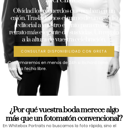
Olvidad los recuerdos que acaban en un
cajón. Trasladamos el mimo de un estudio
editorial a vuestro evento para crear el
retrato más elegante de sus vidas. Un regalo
a la altura de vuestra celebración.
CONSULTAR DISPONIBILIDAD CON GRETA
Confirmaremos en menos de 24h si Richard tiene
vuestra fecha libre.
¿Por qué vuestra boda merece algo
más que un fotomatón convencional?
En Whitebox Portraits no buscamos la foto rápida, sino el