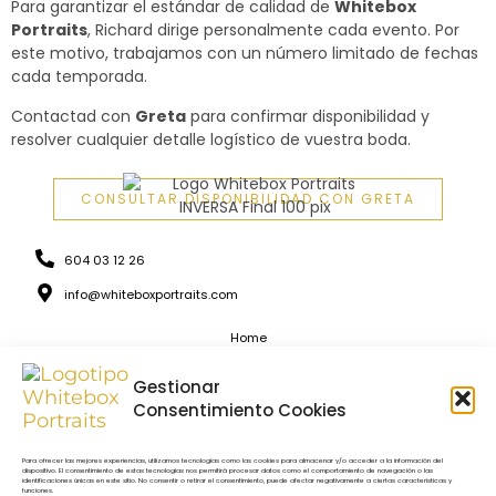
Para garantizar el estándar de calidad de
Whitebox
Portraits
, Richard dirige personalmente cada evento. Por
este motivo, trabajamos con un número limitado de fechas
cada temporada.
Contactad con
Greta
para confirmar disponibilidad y
resolver cualquier detalle logístico de vuestra boda.
CONSULTAR DISPONIBILIDAD CON GRETA
604 03 12 26
info@whiteboxportraits.com
Home
FAQ
Gestionar
Blog
Consentimiento Cookies
Más
Política de privacidad
Para ofrecer las mejores experiencias, utilizamos tecnologías como las cookies para almacenar y/o acceder a la información del
Política de cookies
dispositivo. El consentimiento de estas tecnologías nos permitirá procesar datos como el comportamiento de navegación o las
identificaciones únicas en este sitio. No consentir o retirar el consentimiento, puede afectar negativamente a ciertas características y
funciones.