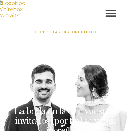
CONSULTAR DISPONIBILIDAD
La boda en la que vuestros
invitados (por fin) se verán
increíbles.